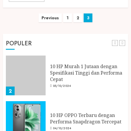
Posts
Previous
1
2
3
Data Scientist, Inovator Strategi
navigation
Data dalam Transformasi Digital
07/10/2024
POPULER
1
10 HP Murah 1 Jutaan dengan
Spesifikasi Tinggi dan Performa
Cepat
05/10/2024
2
10 HP OPPO Terbaru dengan
Performa Snapdragon Tercepat
04/10/2024