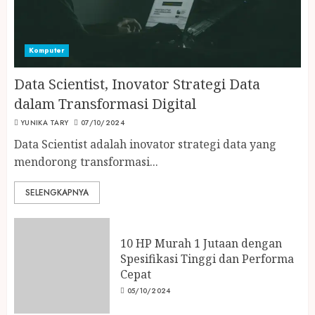
07/10/2024
1
Komputer
10 HP Murah 1 Jutaan dengan
Data Scientist, Inovator Strategi Data
Spesifikasi Tinggi dan Performa
dalam Transformasi Digital
Cepat
YUNIKA TARY
07/10/2024
05/10/2024
2
Data Scientist adalah inovator strategi data yang
mendorong transformasi...
SELENGKAPNYA
10 HP OPPO Terbaru dengan
Performa Snapdragon Tercepat
04/10/2024
10 HP Murah 1 Jutaan dengan
3
Spesifikasi Tinggi dan Performa
Cepat
05/10/2024