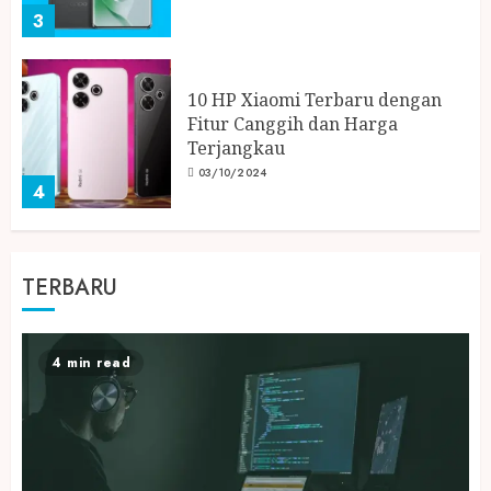
3
10 HP Xiaomi Terbaru dengan
Fitur Canggih dan Harga
Terjangkau
03/10/2024
4
Apa Itu Heatsink? Fungsi dan
TERBARU
Cara Kerjanya dalam Komputer
02/10/2024
5
4 min read
Data Scientist, Inovator Strategi
Data dalam Transformasi Digital