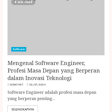
4 min read
10 HP OPPO Terbaru dengan
Performa Snapdragon Tercepat
04/10/2024
3
Software
10 HP Xiaomi Terbaru dengan
Fitur Canggih dan Harga
Mengenal Software Engineer,
Terjangkau
03/10/2024
Profesi Masa Depan yang Berperan
4
dalam Inovasi Teknologi
SOBATNET
02/07/2024
Software Engineer adalah profesi masa depan
Apa Itu Heatsink? Fungsi dan
yang berperan penting...
Cara Kerjanya dalam Komputer
02/10/2024
SELENGKAPNYA
5